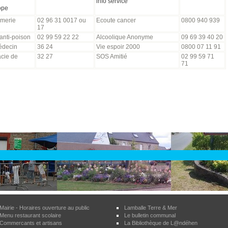
info service
ope
merie
02 96 31 0017 ou
Ecoute cancer
0800 940 939
17
anti-poison
02 99 59 22 22
Alcoolique Anonyme
09 69 39 40 20
decin
36 24
Vie espoir 2000
0800 07 11 91
cie de
32 27
SOS Amitié
02 99 59 71
71
Mairie - Horaires ouverture au public
Lamballe Terre & Mer
Menu restaurant scolaire
Le bulletin communal
Commercants et artisans
La Bibliothèque de L@ndéhen