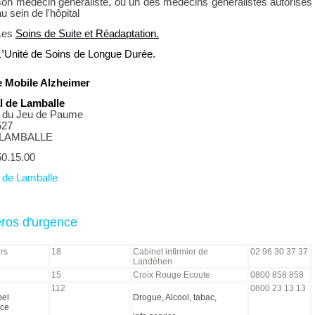
son médecin généraliste, ou un des médecins généralistes autorisés
u sein de l'hôpital
Les
Soins de Suite et Réadaptation.
L
’
Unité de Soins de Longue Durée.
 Mobile Alzheimer
l de Lamballe
e du Jeu de Paume
527
 LAMBALLE 
50.15.00
l de Lamballe
os d'urgence
rs
18
Cabinet infirmier de
02 96 30 37 37
Landéhen
15
Croix Rouge Ecoute
0800 858 858
112
0800 23 13 13
pel
Drogue, Alcool, tabac,
nce