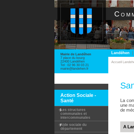
Panneau de gestion des cookies
Com
Landéhen
Mairie de Landéhen
7 place du bourg
22400 Landéhen
Accueil Landeh
Tel : 02 96 30 03 21
mairie@landehen.fr
San
Action Sociale -
Santé
La com
une mai
Les structures
de méde
communales et
intercommunales
Aide sociale du
A La
département