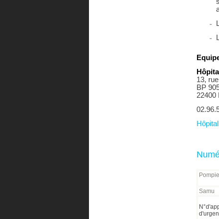
a
Equipe
Hôpita
13, ru
BP 90
22400
02.96.
Hôpita
Numér
Pompie
Samu
N°d'ap
d'urge