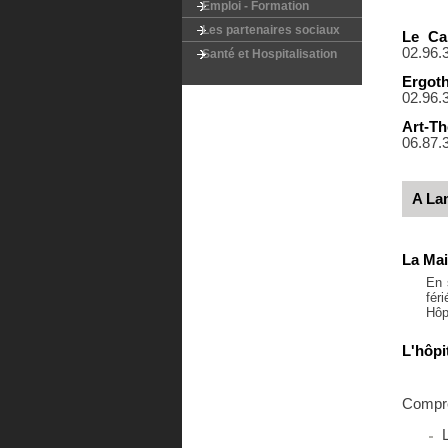
Emploi - Formation
Les partenaires sociaux
Le Ca
02.96.
Santé et Hospitalisation
Ergo
02.96.
Art-T
06.87.
A La
La Ma
En 
fér
Hôp
L'hôp
Compren