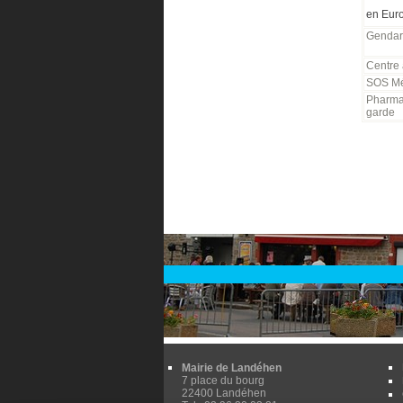
en Eur
Gendar
Centre 
SOS Mé
Pharma
garde
Mairie de Landéhen
7 place du bourg
22400 Landéhen