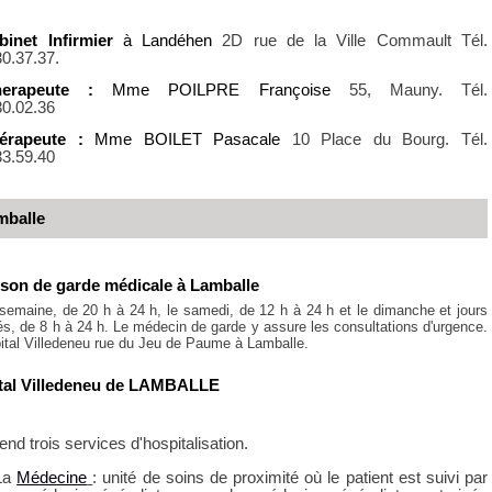
binet Infirmier
à Landéhen
2D rue de la Ville Commault Tél.
30.37.37.
therapeute :
Mme POILPRE Françoise
55, Mauny. Tél.
30.02.36
hérapeute :
Mme BOILET Pasacale
10 Place du Bourg. Tél.
33.59.40
mballe
ison
de garde médicale à Lamballe
semaine, de 20 h à 24 h, le samedi, de 12 h à 24 h et le dimanche et jours
iés, de 8 h à 24 h. Le médecin de garde y assure les consultations d'urgence.
ital Villedeneu rue du Jeu de Paume à Lamballe.
ital Villedeneu de LAMBALLE
d trois services d'hospitalisation.
La
Médecine
: unité de soins de proximité où le patient est suivi par