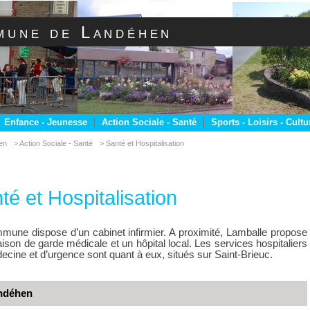
mune de Landéhen
Enfance - Jeunesse
Action Sociale - Santé
Sports - Loisirs - Cultu
en
> Action Sociale - Santé
> Santé et Hospitalisation
té et Hospitalisation
mune dispose d’un cabinet infirmier. A proximité, Lamballe propose
son de garde médicale et un hôpital local. Les services hospitaliers
cine et d’urgence sont quant à eux, situés sur Saint-Brieuc.
ndéhen