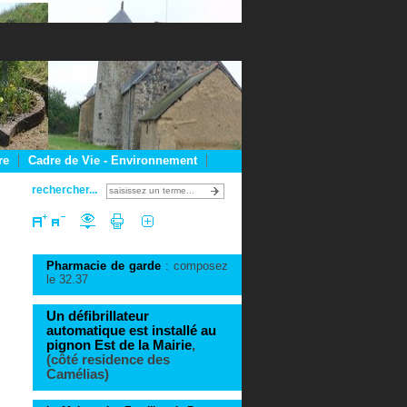
re
Cadre de Vie - Environnement
rechercher...
Pharmacie de garde
: composez 
le 32.37
Un défibrillateur
automatique est installé au
pignon Est de la Mairie
,
(côté residence des
Camélias)